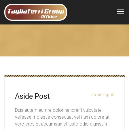
Aside Post
da mOsCpU0
Duis autem eumre dolor hendrerit vulputate
veliesse molestie consequat vel illum dolore at
vero eros et accumsan et iusto odio dignissim.