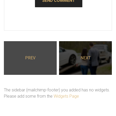
PREV
NEXT
The sidebar (mailchimp-footer) you added has no widgets.
Please add some from the
Widgets Page