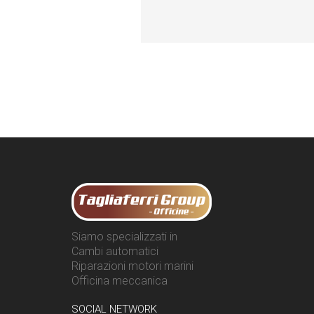
Siamo specializzati in
Cambi automatici
Riparazioni motori marini
Officina meccanica
SOCIAL NETWORK