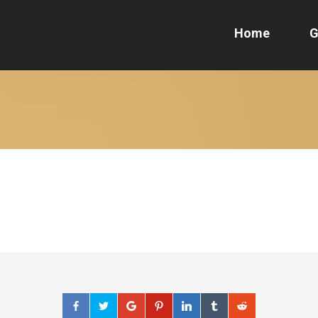
Home
G