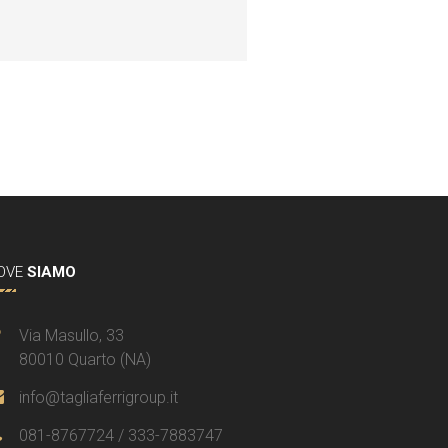
OVE
SIAMO
Via Masullo, 33
80010 Quarto (NA)
info@tagliaferrigroup.it
081-8767724 / 333-7883747