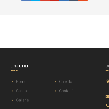
LINK
UTILI
D
Home
Carrello
Cassa
Contatti
Galleria