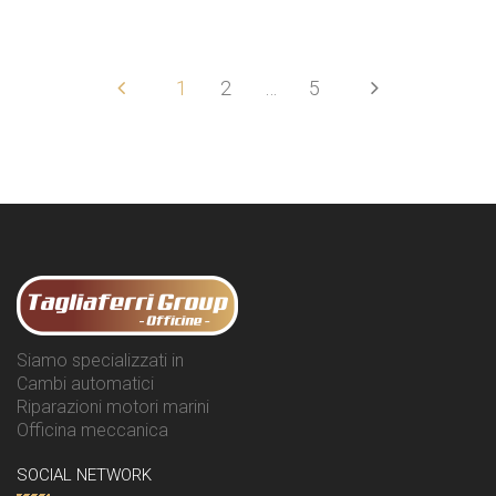
1
2
…
5
Siamo specializzati in
Cambi automatici
Riparazioni motori marini
Officina meccanica
SOCIAL NETWORK